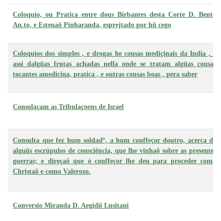
Coloquio, ou Pratica entre dous Birbantes desta Corte D. Bento
An.to, e Esteuaõ Pinharanda, esprejtado por hũ cego
Coloquios dos simples , e drogas he cousas mediçinais da India , e
assi dalgūas frutas achadas nella onde se tratam algūas cousas
tocantes amediçina, pratica , e outras cousas boas , pera saber
Consolaçam as Tribulaçoens de Israel
Consulta que fez hum soldadº, a hum conffeçor doutro, acerca de
alguũs escrúpulos de consciência, que lhe vinhaõ sobre as presentes
guerras; e direçaõ que ó conffeçor lhe deu para proceder como
Christaõ e como Valerozo.
Conversio Miranda D. Aegidii Lusitani