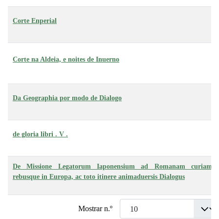
Corte Enperial
Corte na Aldeia, e noites de Inuerno
Da Geographia por modo de Dialogo
de gloria libri . V .
De Missione Legatorum Iaponensium ad Romanam curiam,
rebusque in Europa, ac toto itinere animaduersis Dialogus
Mostrar n.º