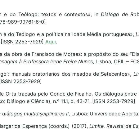
m e do Teólogo: textos e contextos», in
Diálogo de Ro
 978-989-99761-6-0]
m e do Teólogo e a política na Idade Média portuguesa»,
L
25. [ISSN 2253-7929]
Aqui
.
 da obra de Francisco de Moraes: a propósito do seu “Dialog
enagem à Professora Irene Freire Nunes
, Lisboa, CEIL – F
álogo”: manuais oratorianos dos meados de Setecentos»,
Li
. [ISSN 2253-7929]
 de Orta traçada pelo Conde de Ficalho. Os diálogos entr
: Diálogo e Ciência), n.º 11.1, p. 43-71. [ISSN 2253-7929]
: diálogos multidisciplinares II
, Lisboa: Universidade Abert
 Margarida Esperança (coords.) (2017),
Limite. Revista de E