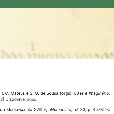
 I. C. Mateus e S. G. de Sousa (orgs),
Cães e Imaginário.
-3] Disponível
aqui
.
ade Média-século XVIII)»,
eHumanista
, n.º 33, p. 457-518.