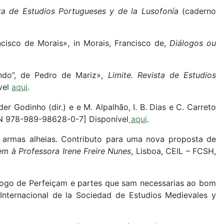
sta de Estudios Portugueses y de la Lusofonía
(caderno
ncisco de Morais», in Morais, Francisco de,
Diálogos ou
undo”, de Pedro de Mariz»,
Limite. Revista de Estudios
ível
aqui
.
r Godinho (dir.) e e M. Alpalhão, I. B. Dias e C. Carreto
SBN 978-989-98628-0-7] Disponível
aqui
.
 armas alheias. Contributo para uma nova proposta de
m à Professora Irene Freire Nunes
, Lisboa, CEIL – FCSH,
logo de Perfeiçam e partes que sam necessarias ao bom
 Internacional de la Sociedad de Estudios Medievales y