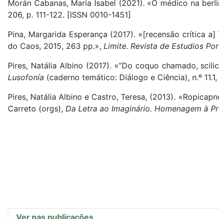
Morán Cabanas, Maria Isabel (2021). «O médico na berl
206, p. 111-122. [ISSN 0010-1451]
Pina, Margarida Esperança (2017). «[recensão crítica a
do Caos, 2015, 263 pp.»,
Limite. Revista de Estudios Po
Pires, Natália Albino (2017). «”Do coquo chamado, sci
Lusofonía
(caderno temático: Diálogo e Ciência), n.º 11.1
Pires, Natália Albino e Castro, Teresa, (2013). «Ropicapne
Carreto (orgs),
Da Letra ao Imaginário. Homenagem à Pro
Ver nas publicações