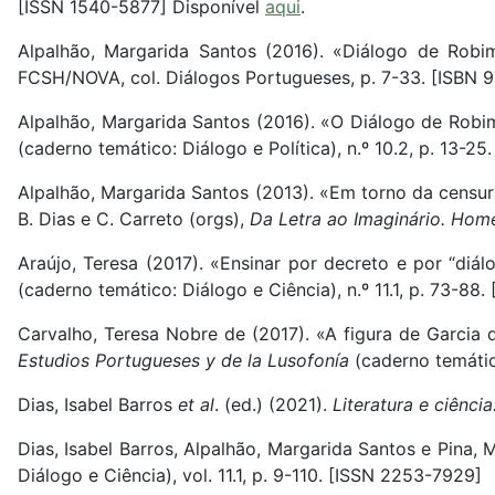
[ISSN 1540-5877] Disponível
aqui
.
Alpalhão, Margarida Santos (2016). «Diálogo de Robi
FCSH/NOVA, col. Diálogos Portugueses, p. 7-33. [ISBN
Alpalhão, Margarida Santos (2016). «O Diálogo de Robi
(caderno temático: Diálogo e Política), n.º 10.2, p. 13-
Alpalhão, Margarida Santos (2013). «Em torno da censura
B. Dias e C. Carreto (orgs),
Da Letra ao Imaginário. Hom
Araújo, Teresa (2017). «Ensinar por decreto e por “di
(caderno temático: Diálogo e Ciência), n.º 11.1, p. 73-88
Carvalho, Teresa Nobre de (2017). «A figura de Garcia
Estudios Portugueses y de la Lusofonía
(caderno temático
Dias, Isabel Barros
et al
. (ed.) (2021).
Literatura e ciência
Dias, Isabel Barros, Alpalhão, Margarida Santos e Pina,
Diálogo e Ciência), vol. 11.1, p. 9-110. [ISSN 2253-7929]