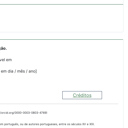
ção.
vel em
 em dia / mês / ano]
Créditos
://orcid.org/0000-0003-0803-4769)
 em português, ou de autores portugueses, entre os séculos XV e XIX.