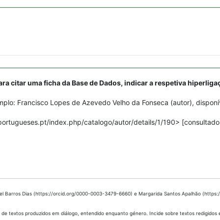
ara citar uma ficha da Base de Dados, indicar a respetiva hiperliga
plo: Francisco Lopes de Azevedo Velho da Fonseca (autor), disponí
portugueses.pt/index.php/catalogo/autor/details/1/190> [consultado
bel Barros Dias (https://orcid.org/0000-0003-3479-6660) e Margarida Santos Apalhão (https
 de textos produzidos em diálogo, entendido enquanto género. Incide sobre textos redigidos