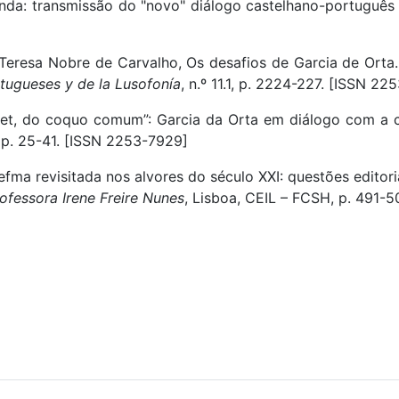
inda: transmissão do "novo" diálogo castelhano-português
] Teresa Nobre de Carvalho, Os desafios de Garcia de Orta.
rtugueses y de la Lusofonía
, n.º 11.1, p. 2224-227. [ISSN 2
licet, do coquo comum”: Garcia da Orta em diálogo com a 
, p. 25-41. [ISSN 2253-7929]
fma revisitada nos alvores do século XXI: questões editoriai
fessora Irene Freire Nunes
, Lisboa, CEIL – FCSH, p. 491-