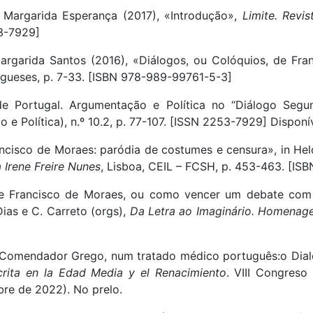
a, Margarida Esperança (2017), «Introdução»,
Limite. Revi
53-7929]
 Margarida Santos (2016), «Diálogos, ou Colóquios, de Fra
tugueses, p. 7-33. [ISBN 978-989-99761-5-3]
 de Portugal. Argumentação e Política no “Diálogo Seg
 e Política), n.º 10.2, p. 77-107. [ISSN 2253-7929] Dispon
ncisco de Moraes: paródia de costumes e censura», in Helde
Irene Freire Nunes
, Lisboa, CEIL – FCSH, p. 453-463. [I
de Francisco de Moraes, ou como vencer um debate com
Dias e C. Carreto (orgs),
Da Letra ao Imaginário. Homenage
 Comendador Grego, num tratado médico português:o Dia
scrita en la Edad Media y el Renacimiento
. VIII Congreso
re de 2022). No prelo.