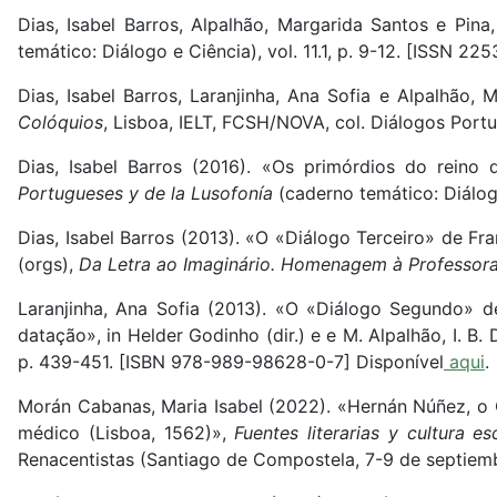
Dias, Isabel Barros, Alpalhão, Margarida Santos e Pin
temático: Diálogo e Ciência), vol. 11.1, p. 9-12. [ISSN 22
Dias, Isabel Barros, Laranjinha, Ana Sofia e Alpalhão,
Colóquios
, Lisboa, IELT, FCSH/NOVA, col. Diálogos Por
Dias, Isabel Barros (2016). «Os primórdios do reino
Portugueses y de la Lusofonía
(caderno temático: Diálogo
Dias, Isabel Barros (2013). «O «Diálogo Terceiro» de Fra
(orgs),
Da Letra ao Imaginário. Homenagem à Professora 
Laranjinha, Ana Sofia (2013). «O «Diálogo Segundo» 
datação», in Helder Godinho (dir.) e e M. Alpalhão, I. B. 
p. 439-451. [ISBN 978-989-98628-0-7] Disponível
aqui
.
Morán Cabanas, Maria Isabel (2022). «Hernán Núñez, o
médico (Lisboa, 1562)»,
Fuentes literarias y cultura e
Renacentistas (Santiago de Compostela, 7-9 de septiemb