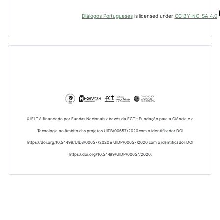
Diálogos Portugueses
is licensed under
CC BY-NC-SA 4.0
O IELT é financiado por Fundos Nacionais através da FCT – Fundação para a Ciência e a
Tecnologia no âmbito dos projetos UIDB/00657/2020 com o identificador DOI
https://doi.org/10.54499/UIDB/00657/2020 e UIDP/00657/2020 com o identificador DOI
https://doi.org/10.54499/UIDP/00657/2020.