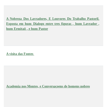
B
A
T
A Nobreza Dos Lavradores, E Louvores Do Trabalho Pastoril.
Si
Exposta em hum Dialogo entre tres figuras , hum Lavrador ,
(
hum Ermitaõ , e hum Pastor
d
d
Sy
Fr
A visita das Fontes
M
M
M
M
d
C
Academia nos Montes, e Conversaçoens de homens nobres
(
M
d
C