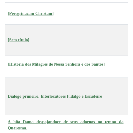
[Peregrinacam Christam]
A
Jo
D
[Sem título]
R
da
J
[Historia dos Milagres de Nossa Senhora e dos Santos]
R
Fr
d
Dialogo primeiro. Interlocutores Fidalgo e Escudeiro
(F
d
M
T
A hũa Dama despojandoce de seus adornos no tempo da
Pi
Quaresma.