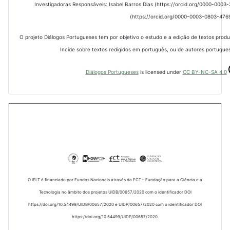
Investigadoras Responsáveis: Isabel Barros Dias (https://orcid.org/0000-000
(https://orcid.org/0000-0003-0803-476
O projeto Diálogos Portugueses tem por objetivo o estudo e a edição de textos prod
Incide sobre textos redigidos em português, ou de autores portugues
Diálogos Portugueses
is licensed under
CC BY-NC-SA 4.0
O IELT é financiado por Fundos Nacionais através da FCT – Fundação para a Ciência e a
Tecnologia no âmbito dos projetos UIDB/00657/2020 com o identificador DOI
https://doi.org/10.54499/UIDB/00657/2020 e UIDP/00657/2020 com o identificador DOI
https://doi.org/10.54499/UIDP/00657/2020.