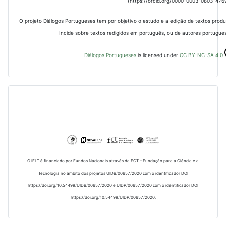
(https://orcid.org/0000-0003-0803-476
O projeto Diálogos Portugueses tem por objetivo o estudo e a edição de textos prod
Incide sobre textos redigidos em português, ou de autores portugues
Diálogos Portugueses
is licensed under
CC BY-NC-SA 4.0
O IELT é financiado por Fundos Nacionais através da FCT – Fundação para a Ciência e a
Tecnologia no âmbito dos projetos UIDB/00657/2020 com o identificador DOI
https://doi.org/10.54499/UIDB/00657/2020 e UIDP/00657/2020 com o identificador DOI
https://doi.org/10.54499/UIDP/00657/2020.