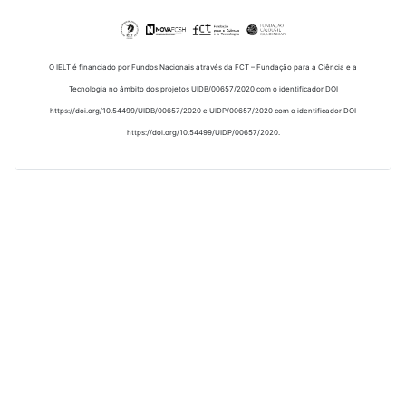
O IELT é financiado por Fundos Nacionais através da FCT – Fundação para a Ciência e a
Tecnologia no âmbito dos projetos UIDB/00657/2020 com o identificador DOI
https://doi.org/10.54499/UIDB/00657/2020 e UIDP/00657/2020 com o identificador DOI
https://doi.org/10.54499/UIDP/00657/2020.