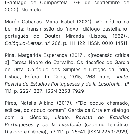
(Santiago de Compostela, 7-9 de septiembre de
2022). No prelo.
Morán Cabanas, Maria Isabel (2021). «O médico na
berlinda: transmissão do "novo" diálogo castelhano-
português do Doutor Miranda (Lisboa, 1562)».
Colóquio-Letras
, n.º 206, p. 111-122. [ISSN 0010-1451]
Pina, Margarida Esperança (2017). «[recensão crítica
a] Teresa Nobre de Carvalho, Os desafios de Garcia
de Orta. Colóquio dos Simples e Drogas da Índia,
Lisboa, Esfera do Caos, 2015, 263 pp.»,
Limite.
Revista de Estudios Portugueses y de la Lusofonía
, n.º
11.1, p. 2224-227. [ISSN 2253-7929]
Pires, Natália Albino (2017). «”Do coquo chamado,
scilicet, do coquo comum”: Garcia da Orta em diálogo
com a ciência»,
Limite. Revista de Estudios
Portugueses y de la Lusofonía
(caderno temático:
Diálogo e Ciência), n.º 11.1, p. 25-41. [ISSN 2253-7929]