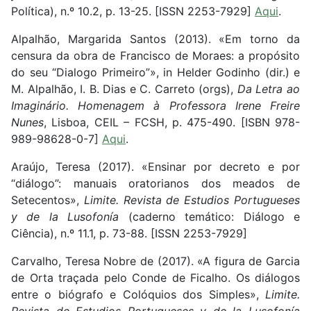
Política), n.º 10.2, p. 13-25. [ISSN 2253-7929]
Aqui
.
Alpalhão, Margarida Santos (2013). «Em torno da
censura da obra de Francisco de Moraes: a propósito
do seu “Dialogo Primeiro”», in Helder Godinho (dir.) e
M. Alpalhão, I. B. Dias e C. Carreto (orgs),
Da Letra ao
Imaginário. Homenagem à Professora Irene Freire
Nunes
, Lisboa, CEIL – FCSH, p. 475-490. [ISBN 978-
989-98628-0-7]
Aqui
.
Araújo, Teresa (2017). «Ensinar por decreto e por
“diálogo”: manuais oratorianos dos meados de
Setecentos»,
Limite. Revista de Estudios Portugueses
y de la Lusofonía
(caderno temático: Diálogo e
Ciência), n.º 11.1, p. 73-88. [ISSN 2253-7929]
Carvalho, Teresa Nobre de (2017). «A figura de Garcia
de Orta traçada pelo Conde de Ficalho. Os diálogos
entre o biógrafo e Colóquios dos Simples»,
Limite.