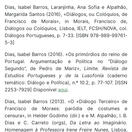
Dias, Isabel Barros, Laranjinha, Ana Sofia e Alpalhão,
Margarida Santos (2016), «Diálogos, ou Colóquios, de
Francisco de Morais», in Morais, Francisco de,
Diálogos ou Colóquios
, Lisboa, IELT, FCSH/NOVA, col.
Diálogos Portugueses, p. 7-33. [ISBN 978-989-99761-
5-3]
Dias, Isabel Barros (2016). «Os primórdios do reino de
Portugal. Argumentação e Política no “Diálogo
Segundo”, de Pedro de Mariz»,
Limite. Revista de
Estudios Portugueses y de la Lusofonía
(caderno
temático: Diálogo e Política), n.º 10.2, p. 77-107. [ISSN
2253-7929] Disponível
aqui
.
Dias, Isabel Barros (2013). «O «Diálogo Terceiro» de
Francisco de Moraes: paródia de costumes e
censura», in Helder Godinho (dir.) e e M. Alpalhão, I. B.
Dias e C. Carreto (orgs),
Da Letra ao Imaginário.
Homenagem à Professora Irene Freire Nunes
, Lisboa,