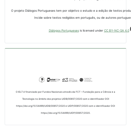
O projeto Diálogos Portugueses tem por objetivo o estudo e a edição de textos prod
Incide sobre textos redigidos em português, ou de autores portugues
Diálogos Portugueses
is licensed under
CC BY-NC-SA 4.0
O IELT é financiado por Fundos Nacionais através da FCT – Fundação para a Ciência e a
Tecnologia no âmbito dos projetos UIDB/00657/2020 com o identificador DOI
https://doi.org/10.54499/UIDB/00657/2020 e UIDP/00657/2020 com o identificador DOI
https://doi.org/10.54499/UIDP/00657/2020.