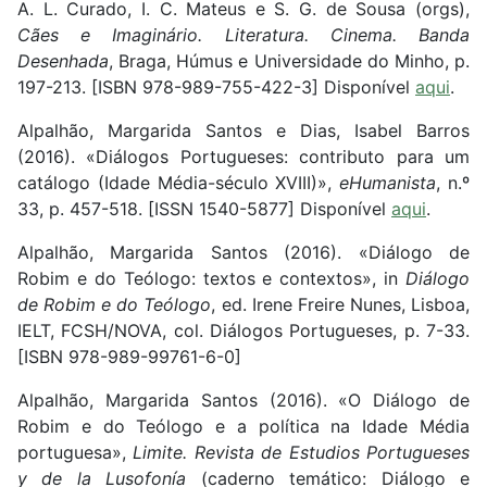
A. L. Curado, I. C. Mateus e S. G. de Sousa (orgs),
Cães e Imaginário. Literatura. Cinema. Banda
Desenhada
, Braga, Húmus e Universidade do Minho, p.
197-213. [ISBN 978-989-755-422-3] Disponível
aqui
.
Alpalhão, Margarida Santos e Dias, Isabel Barros
(2016). «Diálogos Portugueses: contributo para um
catálogo (Idade Média-século XVIII)»,
eHumanista
, n.º
33, p. 457-518. [ISSN 1540-5877] Disponível
aqui
.
Alpalhão, Margarida Santos (2016). «Diálogo de
Robim e do Teólogo: textos e contextos», in
Diálogo
de Robim e do Teólogo
, ed. Irene Freire Nunes, Lisboa,
IELT, FCSH/NOVA, col. Diálogos Portugueses, p. 7-33.
[ISBN 978-989-99761-6-0]
Alpalhão, Margarida Santos (2016). «O Diálogo de
Robim e do Teólogo e a política na Idade Média
portuguesa»,
Limite. Revista de Estudios Portugueses
y de la Lusofonía
(caderno temático: Diálogo e