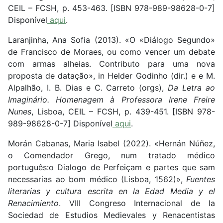
CEIL – FCSH, p. 453-463. [ISBN 978-989-98628-0-7]
Disponível
aqui
.
Laranjinha, Ana Sofia (2013). «O «Diálogo Segundo»
de Francisco de Moraes, ou como vencer um debate
com armas alheias. Contributo para uma nova
proposta de datação», in Helder Godinho (dir.) e e M.
Alpalhão, I. B. Dias e C. Carreto (orgs),
Da Letra ao
Imaginário. Homenagem à Professora Irene Freire
Nunes
, Lisboa, CEIL – FCSH, p. 439-451. [ISBN 978-
989-98628-0-7] Disponível
aqui
.
Morán Cabanas, Maria Isabel (2022). «Hernán Núñez,
o Comendador Grego, num tratado médico
português:o Dialogo de Perfeiçam e partes que sam
necessarias ao bom médico (Lisboa, 1562)»,
Fuentes
literarias y cultura escrita en la Edad Media y el
Renacimiento
. VIII Congreso Internacional de la
Sociedad de Estudios Medievales y Renacentistas