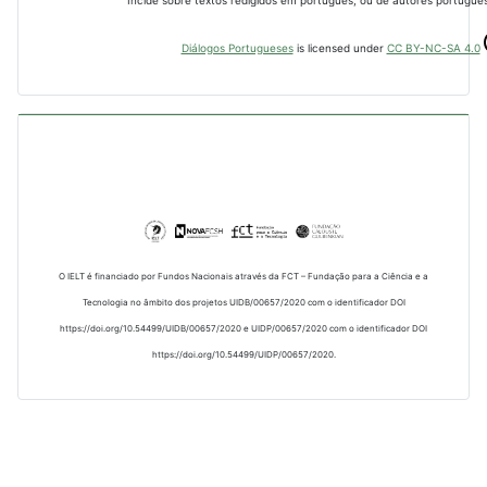
Incide sobre textos redigidos em português, ou de autores portugues
Diálogos Portugueses
is licensed under
CC BY-NC-SA 4.0
O IELT é financiado por Fundos Nacionais através da FCT – Fundação para a Ciência e a
Tecnologia no âmbito dos projetos UIDB/00657/2020 com o identificador DOI
https://doi.org/10.54499/UIDB/00657/2020 e UIDP/00657/2020 com o identificador DOI
https://doi.org/10.54499/UIDP/00657/2020.