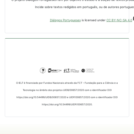
Incide sobre textos redigidos em português, ou de autores portugues
Diálogos Portugueses
is licensed under
CC BY-NC-SA 4.0
O IELT é financiado por Fundos Nacionais através da FCT – Fundação para a Ciência e a
Tecnologia no âmbito dos projetos UIDB/00657/2020 com o identificador DOI
https://doi.org/10.54499/UIDB/00657/2020 e UIDP/00657/2020 com o identificador DOI
https://doi.org/10.54499/UIDP/00657/2020.