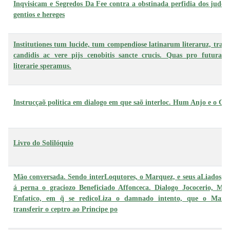
Inqvisicam e Segredos Da Fee contra a obstinada perfidia dos judeu
gentios e hereges
Institutiones tum lucide, tum compendiose latinarum literaruz, tradi
candidis ac vere pijs cenobitis sancte crucis. Quas pro futuras r
literarie speramus.
Instrucçaõ politica em dialogo em que saõ interloc. Hum Anjo e o Co
Livro do Solilóquio
Mão conversada. Sendo interLoqutores, o Marquez, e seus aLiados, c
á perna o graciozo Beneficiado Affonceca. Dialogo Jococerio, Meta
Enfatico, em q̃ se redicoLiza o damnado intento, que o Marq̃
transferir o ceptro ao Principe po