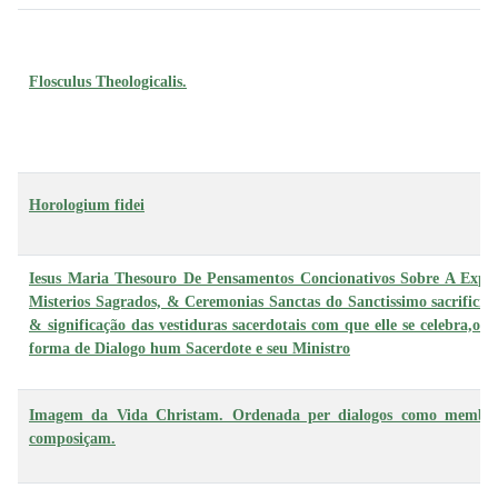
Flosculus Theologicalis.
Horologium fidei
Iesus Maria Thesouro De Pensamentos Concionativos Sobre A Expli
Misterios Sagrados, & Ceremonias Sanctas do Sanctissimo sacrificio
& significação das vestiduras sacerdotais com que elle se celebra,o
forma de Dialogo hum Sacerdote e seu Ministro
Imagem da Vida Christam. Ordenada per dialogos como membro
composiçam.