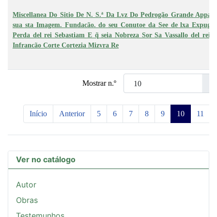
Miscellanea Do Sitio De N. S.ª Da Lvz Do Pedrogão Grande Appare
sua sta Imagem. Fundacão. do seu Conutoe da See de lxa Expugna
Perda del rei Sebastiam E q̃ seia Nobreza Sor Sa Vassallo del rei 
Infrancão Corte Cortezia Mizvra Re
Mostrar n.º
Início
Anterior
5
6
7
8
9
10
11
Ver no catálogo
Autor
Obras
Testemunhos