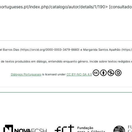
portugueses.pt/index.php/catalogo/autor/details/1/190> [consultado
bel Barros Dias (https://orcid.org/0000-0003-3479-6660) e Margarida Santos Apalhão (https
 de textos produzidos em diálogo, entendido enquanto género. Incide sobre textos redigidos
Diálogos Portugueses
is licensed under
CC BY-NC-SA 4.0