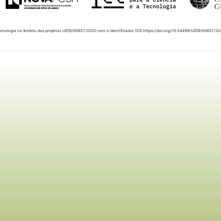
Tecnologia no âmbito dos projetos UIDB/00657/2020 com o identificador DOI https://doi.org/10.54499/UIDB/00657/2