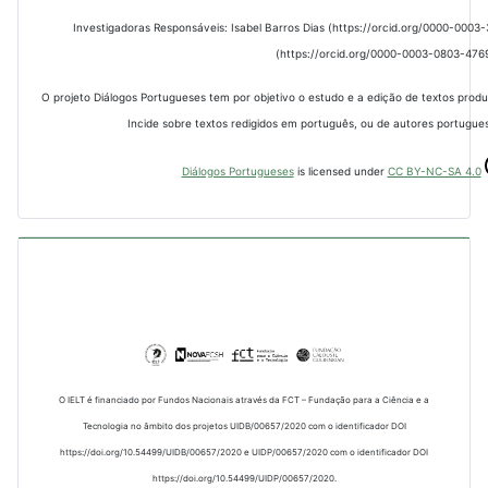
Investigadoras Responsáveis: Isabel Barros Dias (https://orcid.org/0000-000
(https://orcid.org/0000-0003-0803-476
O projeto Diálogos Portugueses tem por objetivo o estudo e a edição de textos prod
Incide sobre textos redigidos em português, ou de autores portugues
Diálogos Portugueses
is licensed under
CC BY-NC-SA 4.0
O IELT é financiado por Fundos Nacionais através da FCT – Fundação para a Ciência e a
Tecnologia no âmbito dos projetos UIDB/00657/2020 com o identificador DOI
https://doi.org/10.54499/UIDB/00657/2020 e UIDP/00657/2020 com o identificador DOI
https://doi.org/10.54499/UIDP/00657/2020.