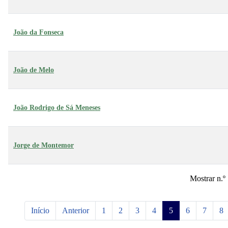
João da Fonseca
João de Melo
João Rodrigo de Sá Meneses
Jorge de Montemor
Mostrar n.º
Início
Anterior
1
2
3
4
5
6
7
8