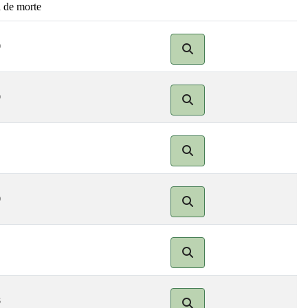
 de morte
0
9
0
8