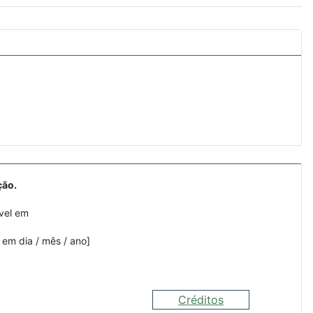
ção.
vel em
 em dia / mês / ano]
Créditos