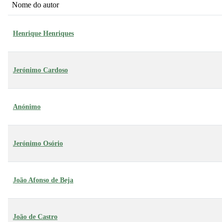
Nome do autor
Henrique Henriques
Jerónimo Cardoso
Anónimo
Jerónimo Osório
João Afonso de Beja
João de Castro