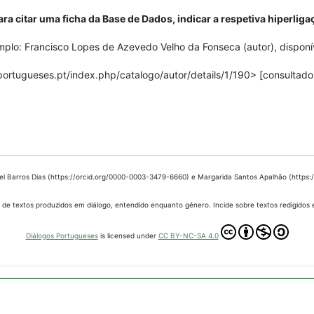
ara citar uma ficha da Base de Dados, indicar a respetiva hiperliga
plo: Francisco Lopes de Azevedo Velho da Fonseca (autor), disponí
portugueses.pt/index.php/catalogo/autor/details/1/190> [consultado
bel Barros Dias (https://orcid.org/0000-0003-3479-6660) e Margarida Santos Apalhão (https
 de textos produzidos em diálogo, entendido enquanto género. Incide sobre textos redigidos
Diálogos Portugueses
is licensed under
CC BY-NC-SA 4.0