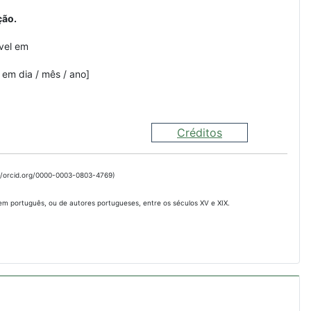
ção.
vel em
 em dia / mês / ano]
Créditos
://orcid.org/0000-0003-0803-4769)
 em português, ou de autores portugueses, entre os séculos XV e XIX.