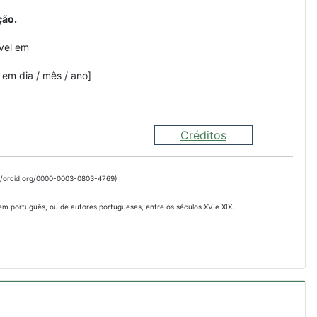
ção.
vel em
 em dia / mês / ano]
Créditos
://orcid.org/0000-0003-0803-4769)
 em português, ou de autores portugueses, entre os séculos XV e XIX.