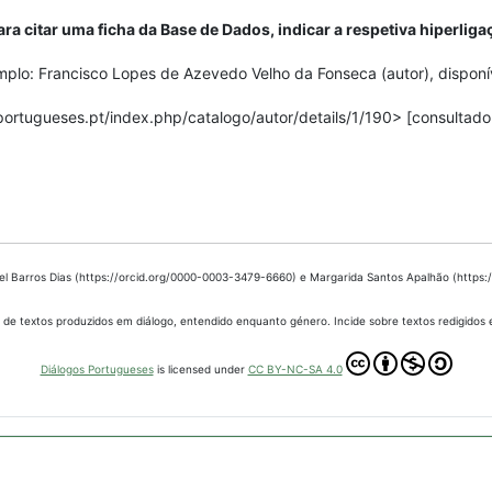
ara citar uma ficha da Base de Dados, indicar a respetiva hiperliga
plo: Francisco Lopes de Azevedo Velho da Fonseca (autor), disponí
portugueses.pt/index.php/catalogo/autor/details/1/190> [consultado
bel Barros Dias (https://orcid.org/0000-0003-3479-6660) e Margarida Santos Apalhão (https
 de textos produzidos em diálogo, entendido enquanto género. Incide sobre textos redigidos
Diálogos Portugueses
is licensed under
CC BY-NC-SA 4.0